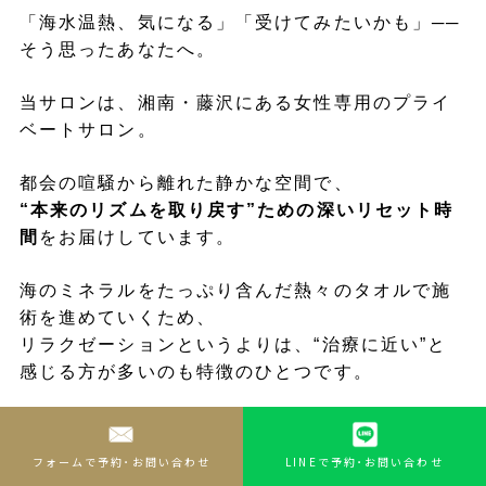
「海水温熱、気になる」「受けてみたいかも」──
そう思ったあなたへ。
当サロンは、湘南・藤沢にある女性専用のプライ
ベートサロン。
都会の喧騒から離れた静かな空間で、
“本来のリズムを取り戻す”ための深いリセット時
間
をお届けしています。
海のミネラルをたっぷり含んだ熱々のタオルで施
術を進めていくため、
リラクゼーションというよりは、“治療に近い”と
感じる方が多いのも特徴のひとつです。
● salon seafortの特徴
フォームで予約･お問い合わせ
LINEで予約･お問い合わせ