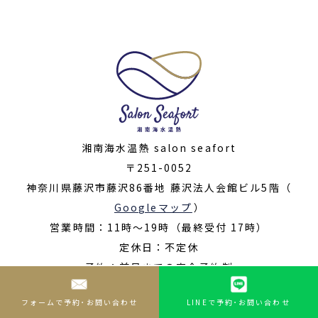
湘南海水温熱 salon seafort
〒251-0052
神奈川県藤沢市藤沢86番地 藤沢法人会館ビル5階（
Googleマップ
）
営業時間：11時〜19時（最終受付 17時）
定休日：不定休
予約：前日までの完全予約制
© 2022- salon seafort ALL RIGHTS RESERVED
フォームで予約･お問い合わせ
LINEで予約･お問い合わせ