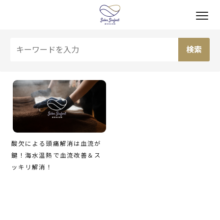
酸欠による頭痛解消は血流が
鍵！海水温熱で血流改善＆ス
ッキリ解消！