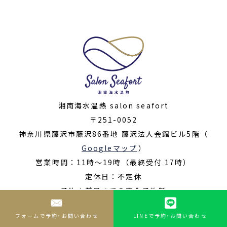
湘南海水温熱 salon seafort
〒251-0052
神奈川県藤沢市藤沢86番地 藤沢法人会館ビル5階（
Googleマップ
）
営業時間：11時〜19時（最終受付 17時）
定休日：不定休
予約：前日までの完全予約制
© 2022- salon seafort ALL RIGHTS RESERVED
フォームで予約･お問い合わせ
LINEで予約･お問い合わせ