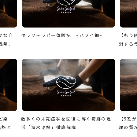
かな自
タラソテラピー体験記 ~ハワイ編~
【もう
温熱」
消する
ど楽
数多くの末期症状を回復に導く奇跡の温
【9割
温熱と
活「海水温熱」徹底解説
理の質