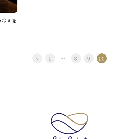
の冷えを
<
1
…
8
9
10